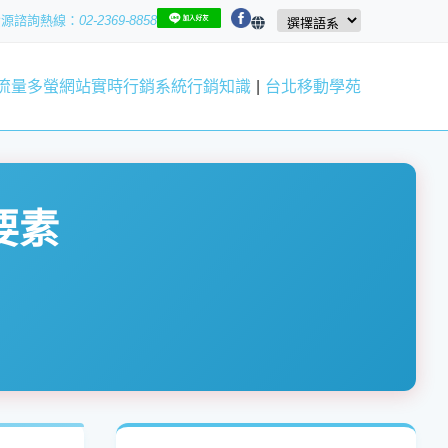
資源
02-2369-8858
流量
多螢網站
實時行銷系統
行銷知識
|
台北移動學苑
要素