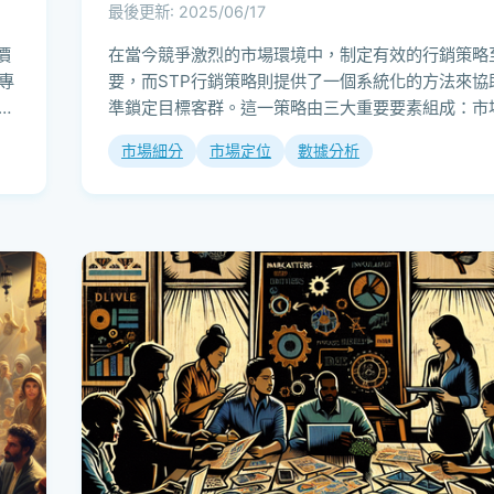
最後更新: 2025/06/17
價
在當今競爭激烈的市場環境中，制定有效的行銷策略
專
要，而STP行銷策略則提供了一個系統化的方法來協
準鎖定目標客群。這一策略由三大重要要素組成：市
（Segmentation）、目標市場選...
市場細分
市場定位
數據分析