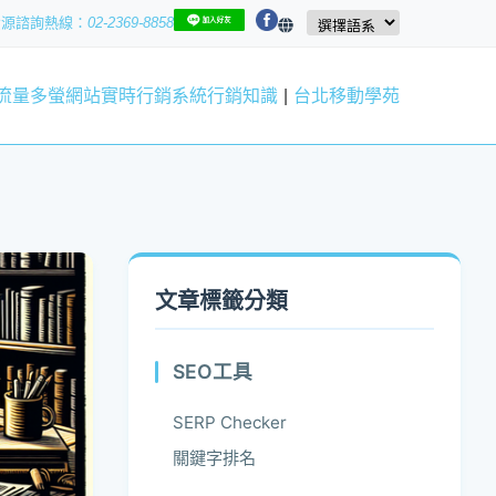
資源
02-2369-8858
流量
多螢網站
實時行銷系統
行銷知識
|
台北移動學苑
文章標籤分類
SEO工具
SERP Checker
關鍵字排名