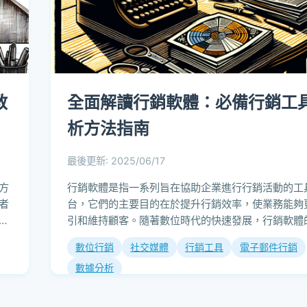
教
全面解讀行銷軟體：必備行銷工
析方法指南
最後更新: 2025/06/17
方
行銷軟體是指一系列旨在協助企業進行行銷活動的工
者
台，它們的主要目的在於提升行銷效率，使業務能夠
效
引和維持顧客。隨著數位時代的快速發展，行銷軟體
功能也日益多樣化，這使得各行各業的企業都...
數位行銷
社交媒體
行銷工具
電子郵件行銷
數據分析