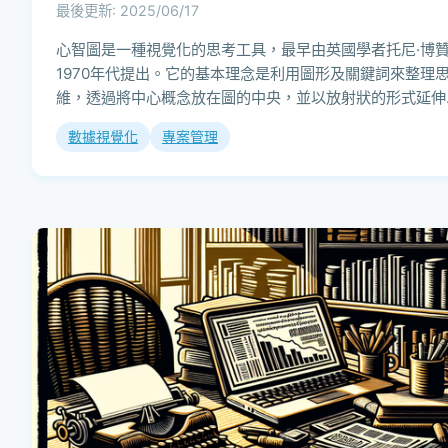
最後更新: 2025/06/17
心智圖是一種視覺化的思考工具，最早由英國學者托尼·博
1970年代提出。它的基本理念是利用圖形及關鍵詞來整理
維，透過將中心概念放在圖的中央，並以放射狀的形式延伸
相關想法，這樣的結構正好符合人類自...
數據視覺化
專案管理