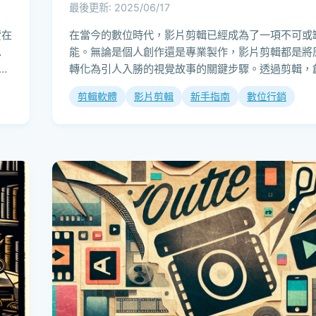
最後更新: 2025/06/17
贊在
在當今的數位時代，影片剪輯已經成為了一項不可或
思
能。無論是個人創作還是專業製作，影片剪輯都是將
出
轉化為引人入勝的視覺故事的關鍵步驟。透過剪輯，
以調整影片的節奏，添加特效，並有效地傳達...
剪輯軟體
影片剪輯
新手指南
數位行銷