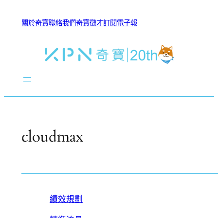
跳
至
關於奇寶
聯絡我們
奇寶徵才
訂閱電子報
主
要
內
容
cloudmax
績效規劃