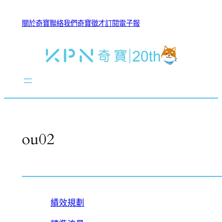
跳
至
關於奇寶
聯絡我們
奇寶徵才
訂閱電子報
主
要
內
容
ou02
績效規劃