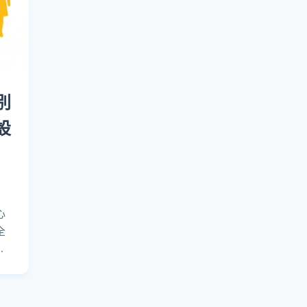
別
設
心
全
世